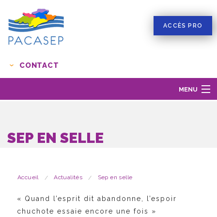
ACCÈS PRO
CONTACT
MENU
LE RÉSEAU PACASEP
LES MISSIONS
SEP EN SELLE
LA SCLÉROSE EN PLAQUES
ACTUALITÉS
LIENS
Accueil
Actualités
Sep en selle
RESSOURCES
«
Q
uand l’esprit dit abandonne,
l’espoir
S'INSCRIRE EN LIGNE AU RÉSEAU
chuchote essaie encore une fois »