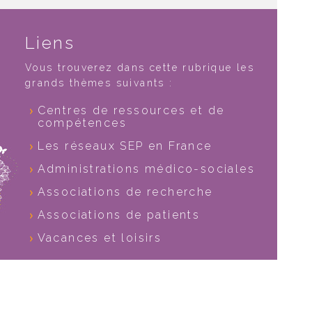
Liens
Vous trouverez dans cette rubrique les
grands thèmes suivants :
ontres de la SEP 2026 : rejoignez
1
Centres de ressources et de
r une journée...
compétences
juin
202
Les réseaux SEP en France
ée est gratuite et le déjeuner est possible
voici le lien pour vous inscrire :...
Administrations médico-sociales
Associations de recherche
Associations de patients
Vacances et loisirs