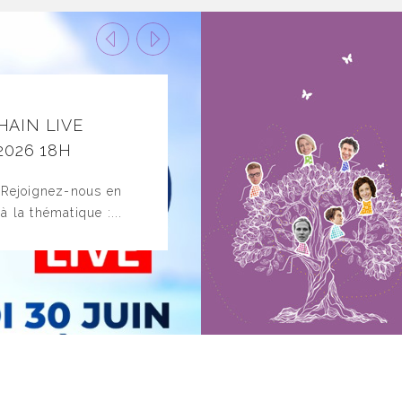
HAIN LIVE
Les renc
12
 2026 18H
nous pou
juin
2026
 Rejoignez-nous en
Cette journ
 la thématique :...
sur place, 