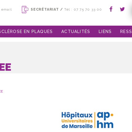
email
SECRÉTARIAT /
Tél : 07 75 70 33 00
SCLÉROSE EN PLAQUES
ACTUALITÉS
LIENS
RES
EE
EE