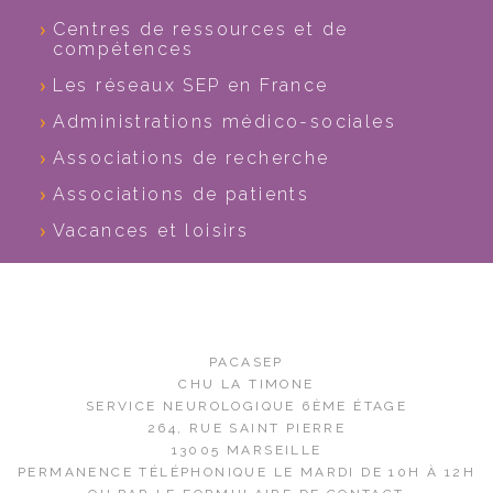
Centres de ressources et de
compétences
Les réseaux SEP en France
Administrations médico-sociales
Associations de recherche
Associations de patients
Vacances et loisirs
PACASEP
CHU LA TIMONE
SERVICE NEUROLOGIQUE 6ÈME ÉTAGE
264, RUE SAINT PIERRE
13005 MARSEILLE
PERMANENCE TÉLÉPHONIQUE LE MARDI DE 10H À 12H