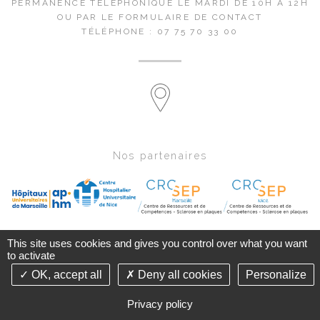
PERMANENCE TÉLÉPHONIQUE LE MARDI DE 10H À 12H
OU PAR LE FORMULAIRE DE CONTACT
TÉLÉPHONE : 07 75 70 33 00
Nos partenaires
This site uses cookies and gives you control over what you want
to activate
OK, accept all
Deny all cookies
Personalize
©2018-26 PACASEP - TOUS DROITS RÉSERVÉS - CONCEPTION & RÉALISATION :
ANSWEBMED -
| GESTION DES COOKIES
Privacy policy
MENTIONS LÉGALES
PLAN DU SITE