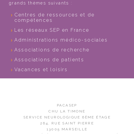
grands thèmes suivants :
Centres de ressources et de
compétences
Les réseaux SEP en France
Administrations médico-sociales
Associations de recherche
Associations de patients
Vacances et loisirs
PACASEP
CHU LA TIMONE
SERVICE NEUROLOGIQUE 6ÈME ÉTAGE
264, RUE SAINT PIERRE
13005 MARSEILLE